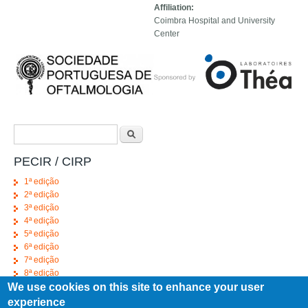
Affiliation:
Coimbra Hospital and University
Center
Search form
Search
PECIR / CIRP
1ª edição
2ª edição
3ª edição
4ª edição
5ª edição
6ª edição
7ª edição
8ª edição
We use cookies on this site to enhance your user
9ª edição
10ª edição
experience